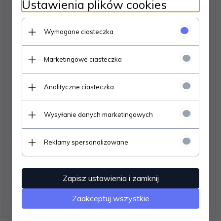
Ustawienia plików cookies
Wymagane ciasteczka
Marketingowe ciasteczka
Analityczne ciasteczka
Wysyłanie danych marketingowych
Olej silnikowy Polaris PS-4 5W50 4L
Reklamy spersonalizowane
480,
00
PLN
520,00 PLN
Zapisz ustawienia i zamknij
Oszczędzasz 40.00 PLN
Zaakceptuj wszystkie
Najniższa cena produktu z ostatnich 30 dni:
520.00 PLN