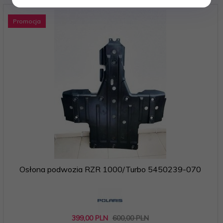
Promocja
Osłona podwozia RZR 1000/Turbo 5450239-070
399,
00
PLN
600,00 PLN