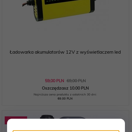
Ładowarka akumulatorów 12V z wyświetlaczem led
59,
00
PLN
69,00 PLN
Oszczędzasz 10.00 PLN
Najniższa cena produktu z ostatnich 30 dni:
69.00 PLN
Promocja