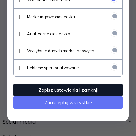
Marketingowe ciasteczka
Analityczne ciasteczka
Wysyłanie danych marketingowych
Komplet opon PIT BULL GROWLER XOR 26x9-R14 i
26x11R14
Reklamy spersonalizowane
2499,
00
PLN
Zapisz ustawienia i zamknij
Zaakceptuj wszystkie
Social media