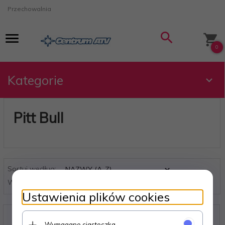
Przechowalnia
0
Kategorie
Pitt Bull
sort
Sortuj według:
pop
Wyświetl po
produktów
Ustawienia plików cookies
Wymagane ciasteczka