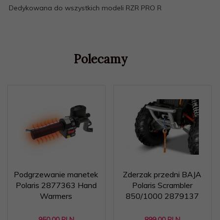
Dedykowana do wszystkich modeli RZR PRO R
Polecamy
Podgrzewanie manetek
Zderzak przedni BAJA
Polaris 2877363 Hand
Polaris Scrambler
Warmers
850/1000 2879137
950,
00
PLN
899,
00
PLN