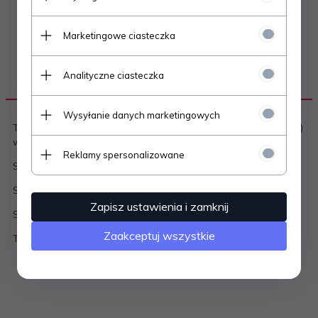
Marketingowe ciasteczka
Analityczne ciasteczka
OPIS PRODUKTU
Wysyłanie danych marketingowych
Tuleje do amortyzatorów olejowych (nie dotyczy amort. FOX)
w quadach Polaris:
Reklamy spersonalizowane
Sportsman 550/850 2009-2019
Sportsman 1000 2014 -2019
Zapisz ustawienia i zamknij
Scrambler 850/1000 2014-2019
Zaakceptuj wszystkie
Tuleje wykonane z ertalonu i stali nierdzewnej