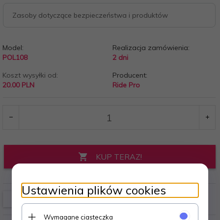
Zasoby dotyczące bezpieczeństwa i produktów
Model:
Realizacja zamówienia:
POL108
2 dni
Koszt wysyłki od:
Producent:
20.00 PLN
Ride Pro
KUP TERAZ!
Ustawienia plików cookies
Wymagane ciasteczka