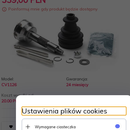
Poinformuj mnie gdy produkt będzie dostępny
Model:
Gwarancja:
CV1126
24 miesięcy
Koszt wysyłki od:
20.00 PLN
Ustawienia plików cookies
Wymagane ciasteczka