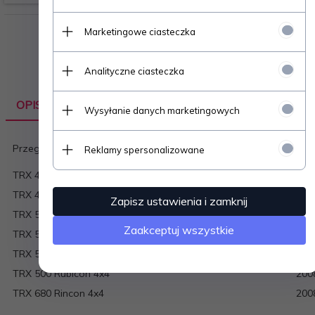
Marketingowe ciasteczka
Analityczne ciasteczka
OPIS PRODUKTU
Wysyłanie danych marketingowych
Przegub pasuje do modeli Honda:
Reklamy spersonalizowane
TRX 420 Rancher 4x4 exc AT w/power steering
200
TRX 420 Rancher ES 4x4
200
Zapisz ustawienia i zamknij
TRX 500 Foreman 4x4
200
Zaakceptuj wszystkie
TRX 500 Foreman ES 4x4 w/power steering
200
TRX 500 Foreman ES 4x4 w/power steering
200
TRX 500 Rubicon 4x4
200
TRX 680 Rincon 4x4
200