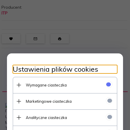
Producent:
ITP
Ustawienia plików cookies
OPIS PRODUKTU
Wymagane ciasteczka
Marketingowe ciasteczka
ITP jest częścią koncernu Carlisle Tire & Wheel Company z
USA, której historia sięga aż 1917 roku! Wtedy to Charles S.
Analityczne ciasteczka
Moomy utworzył zaopatrującą klientów w dętki firmę Carlisle
Tire and Rubber Company w Carlisle w Pensylwanii. Od tego