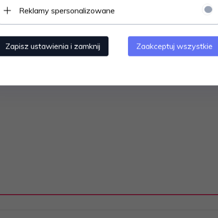
ykowana do Scrambler XP 1000 S
Reklamy spersonalizowane
żywane przez czołowych zawodników w rajdach baja.
akar
Zapisz ustawienia i zamknij
Zaakceptuj wszystkie
ęcia się opony