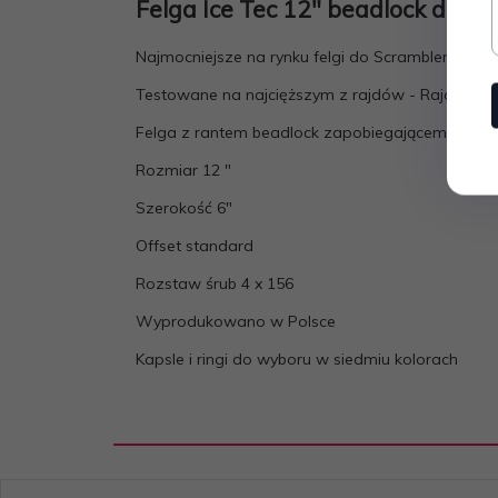
Felga Ice Tec 12" beadlock ded
Najmocniejsze na rynku felgi do Scramblerów u
Testowane na najcięższym z rajdów - Rajdzie D
Felga z rantem beadlock zapobiegającemu zsuni
Rozmiar 12 "
Szerokość 6"
Offset standard
Rozstaw śrub 4 x 156
Wyprodukowano w Polsce
Kapsle i ringi do wyboru w siedmiu kolorach