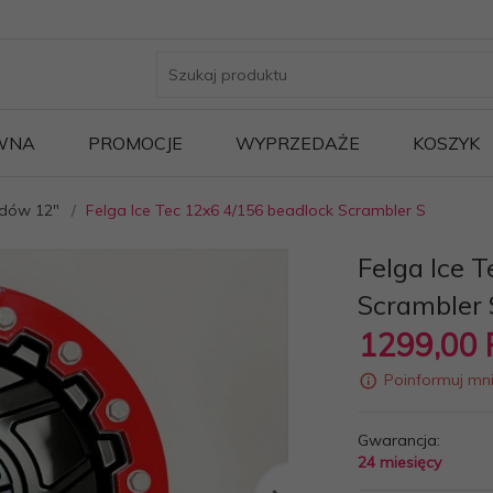
WNA
PROMOCJE
WYPRZEDAŻE
KOSZYK
adów 12"
Felga Ice Tec 12x6 4/156 beadlock Scrambler S
Felga Ice 
Scrambler 
1299,
00
Poinformuj mn
Gwarancja:
24 miesięcy